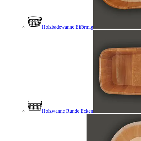
Holzbadewanne Eiförmig
Holzwanne Runde Ecken