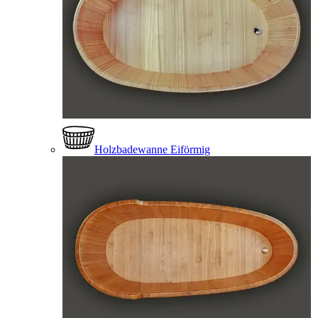
Holzbadewanne Eiförmig