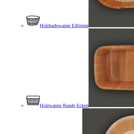
Holzbadewanne Eiförmig
Holzwanne Runde Ecken