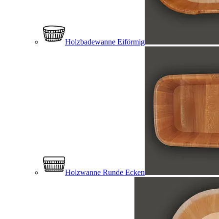
Holzbadewanne Eiförmig
Holzwanne Runde Ecken