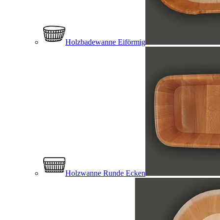
Holzbadewanne Eiförmig
Holzwanne Runde Ecken