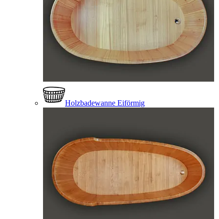
Holzbadewanne Eiförmig