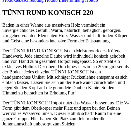
Produktebeschreibung Hottub
Lieferumfang Hottub
TÜNNI RUND KONISCH 220
Baden in einer Wanne aus massivem Holz vermittelt ein
unvergleichliches Gefühl: Warm, natürlich, behaglich, geborgen.
Umgeben von den Elementen Holz, Wasser und Luft finden Körper
und Geist eine besonders intensive Form der Entspannung.
Der TÜNNI RUND KONISCH ist ein Meisterwerk des Küfer-
Handwerk. Jede einzelne Daube wird individuell konisch gehobelt
und von Hand zum gesamten Hotpot eingepasst. So entsteht ein
exklusives Hottub. Der obere Durchmesser wird so 20cm grösser als
der Boden. Jedes einzelne TÜNNI KONISCH ist ein
handgemachtes Unikat. Mit schräger Rückenlehne entspannt es sich
einfach besser. Lassen Sie sich an der Rückwand zurückfallen und
legen Sie den Kopf auf die gerundete Dauben Kante. So den
Himmel zu betrachten ist Erholung Pur!
Der TÜNNI KONISCH Hotpot nutzt das Wasser besser aus. Die V-
Form gibt dem Oberkörper mehr Platz und spart bei den Beinen
wertvolles Wasservolumen. Dieser Hottub schafft Raum für eine
ganze Gruppe. Hier haben Sie Platz zum feiern oder die
Jungmannschaft unbesorgt zum Spielen.