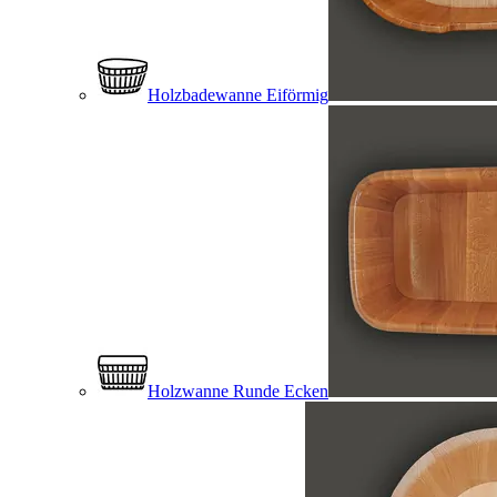
Holzbadewanne Eiförmig
Holzwanne Runde Ecken