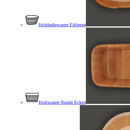
Holzbadewanne Eiförmig
Holzwanne Runde Ecken