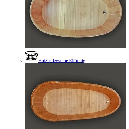
Holzbadewanne Eiförmig