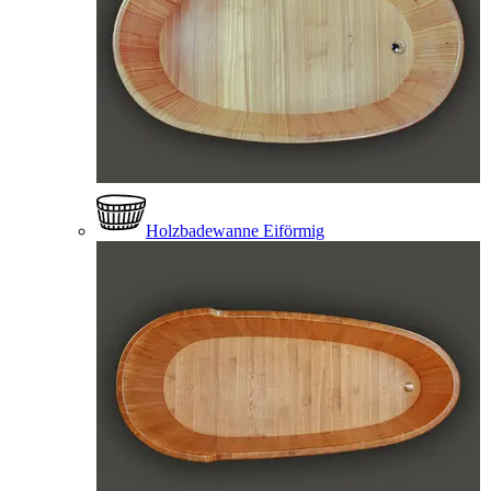
Holzbadewanne Eiförmig