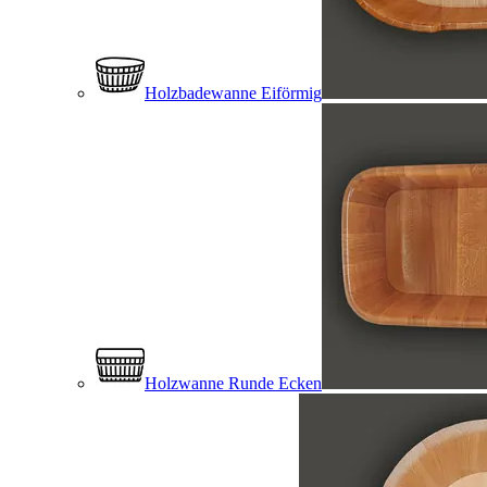
Holzbadewanne Eiförmig
Holzwanne Runde Ecken